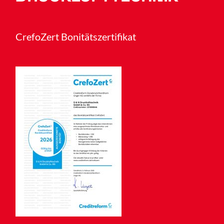
CrefoZert Bonitätszertifikat