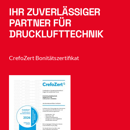
IHR ZUVERLÄSSIGER
PARTNER FÜR
DRUCKLUFTTECHNIK
CrefoZert Bonitätszertifikat