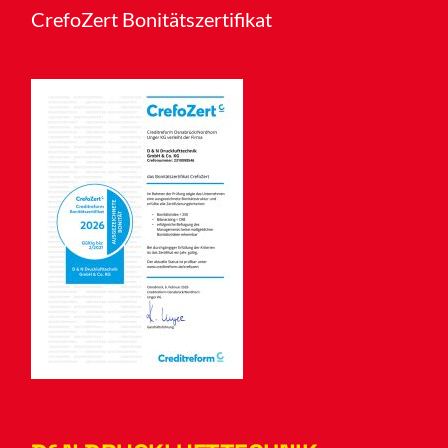
CrefoZert Bonitätszertifikat