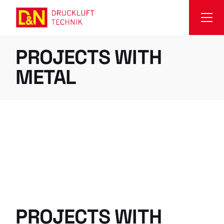
Skip
to
the
content
PROJECTS WITH
METAL
PROJECTS WITH