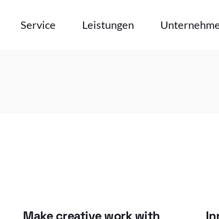
Service
Leistungen
Unternehm
uum
Wartung
Analyse-Planung
Über 
derdruck
Ersatzteilservice
Leckageortung
Team
hdruck
Überbrückungsanlagen
Lüftungsbau
Airgr
Wartung
Analyse-Planung
Über uns
striegase
Öle und Schmierstoffe
Montage
Partn
Ersatzteilservice
Leckageortung
Team
umatik
Finanzierung
Unser
Überbrückungsanlagen
Lüftungsbau
Airgroup
Förderprogramm
Refer
e
Öle und Schmierstoffe
Montage
Partnerfirmen
steuern & regeln
Karrie
Finanzierung
Unsere Standa
Mietanlagen
Förderprogramm
Referenzen
Schulungen
steuern & regeln
Karriere
Make creative work with
In