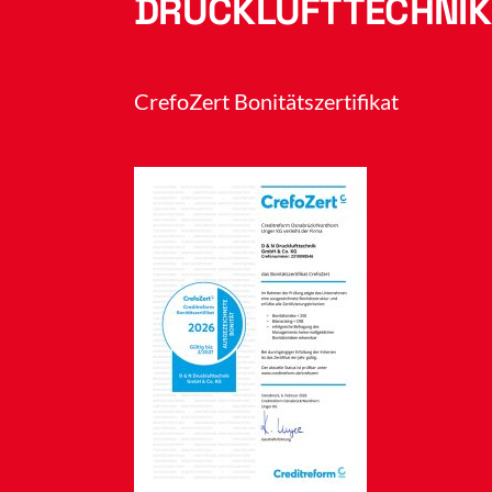
DRUCKLUFTTECHNIK
CrefoZert Bonitätszertifikat