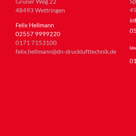
Sp
Grüner Weg 22
49
48493 Wettringen
in
Felix Hellmann
0
02557 9999220
0171 7153100
Uns
felix.hellmann@dn-drucklufttechnik.de
0