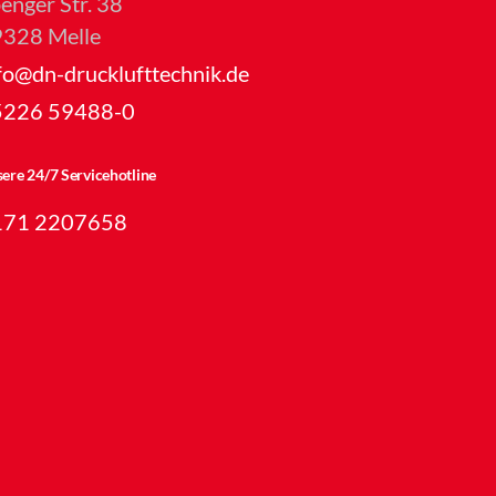
enger Str. 38
328 Melle
fo@dn-drucklufttechnik.de
5226 59488-0
ere 24/7 Servicehotline
171 2207658