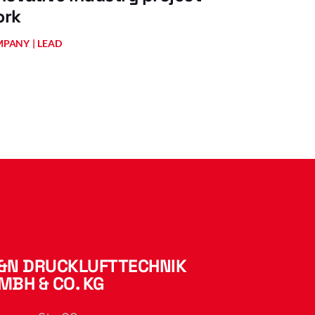
ork
MPANY
LEAD
&N DRUCKLUFTTECHNIK
MBH & CO. KG