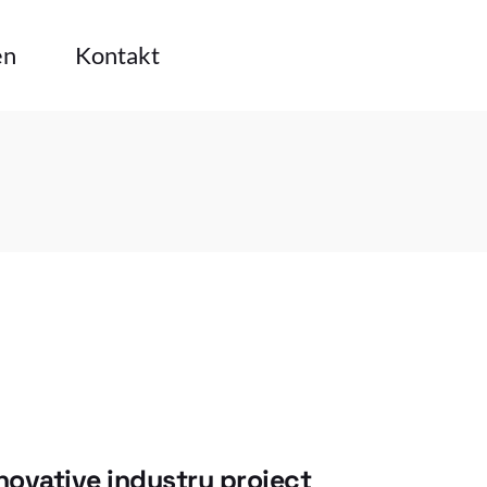
en
Kontakt
uns
AGB
Impressum
oup
Datenschutzerklärung
AGB
erfirmen
Impressum
e Standards
Datenschutzerklärung
enzen
re
rds
novative industry project